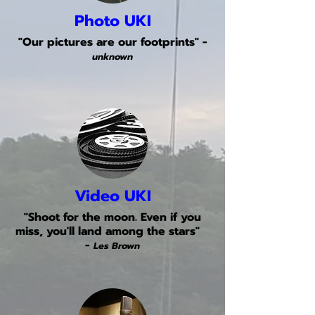
Photo UKI
"Our pictures are our footprints" -
unknown
Video UKI
"Shoot for the moon. Even if you
miss, you'll land among the stars"
-
Les Brown