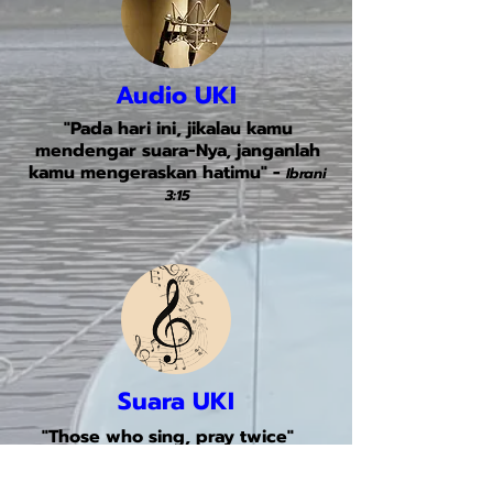
Audio UKI
"Pada hari ini, jikalau kamu
mendengar suara-Nya, janganlah
kamu mengeraskan hatimu" -
Ibrani
3:15
Suara UKI
"Those who sing, pray twice"
-
St Augustine